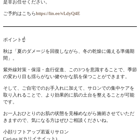
是非お任せください。
ご予約はこちら
https://lin.ee/vLdyQ4E
ポイント☝️
秋は「夏のダメージを回復しながら、冬の乾燥に備える準備期
間」。
紫外線対策・保湿・血行促進、この3つを意識することで、季節
の変わり目も揺らがない健やかな肌を保つことができます。
そして、ご自宅でのお手入れに加えて、サロンでの集中ケアを
取り入れることで、より効果的に肌の土台を整えることが可能
です。
お一人おひとりのお肌の状態を見極めながら施術させていただ
きますので、気になる方はぜひご相談くださいね。
小顔リフトアップ若返りサロン
Cari-na it(カリイナイット)