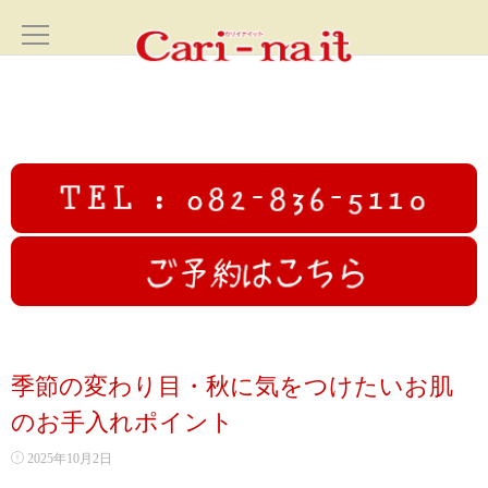
ホーム
HOME
サロン案内
SALON
フェイシャル
FACIAL
カリイナイットオリジナルフルコース
季節の変わり目・秋に気をつけたいお肌
高圧ジェットフェイシャル
のお手入れポイント
2025年10月2日
初回限定むくみ撃退小顔コース70分✨広島小顔美人