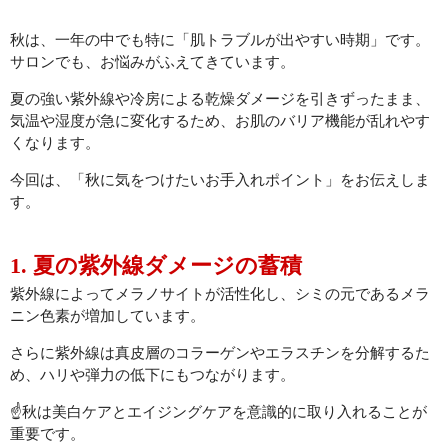
秋は、一年の中でも特に「肌トラブルが出やすい時期」です。
初回限定 ヒト幹細胞導入若返りジェットコース70分✨広島若返
り美人
サロンでも、お悩みがふえてきています。
夏の強い紫外線や冷房による乾燥ダメージを引きずったまま、
初回限定 日焼け対策シミケアジェットコース70分
気温や湿度が急に変化するため、お肌のバリア機能が乱れやす
くなります。
腸活
今回は、「秋に気をつけたいお手入れポイント」をお伝えしま
BODY
す。
メイク
1. 夏の紫外線ダメージの蓄積
MAKE
紫外線によってメラノサイトが活性化し、シミの元であるメラ
初回限定 メイクレッスン30分✨広島メイク教室
ニン色素が増加しています。
さらに紫外線は真皮層のコラーゲンやエラスチンを分解するた
LINEでご予約
め、ハリや弾力の低下にもつながります。
LINE
☝️秋は美白ケアとエイジングケアを意識的に取り入れることが
重要です。
お問い合わせ