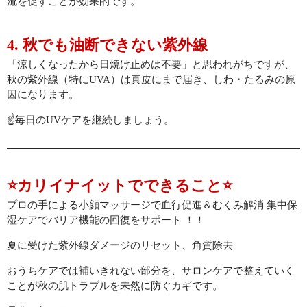
流を促すことが効果的です。
4. 秋でも油断できない紫外線
「涼しくなったから日焼け止めは不要」と思われがちですが、
秋の紫外線（特にUVA）は真皮にまで届き、しわ・たるみの原
因になります。
☝️毎日のUVケアを継続しましょう。
⭐️カリイナイットでできること⭐️
プロの手による小顔マッサージで血行促進＆むくみ解消 集中保
湿ケアでバリア機能の回復をサポート ！！
夏に受けた紫外線ダメージのリセット、角質除去
おうちケアでは補いきれない部分を、サロンケアで整えていく
ことが秋の肌トラブルを未然に防ぐカギです。