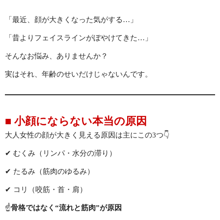
「最近、顔が大きくなった気がする…」
初回限定 ヒト幹細胞導入若返りジェットコース70分✨広島若返
り美人
「昔よりフェイスラインがぼやけてきた…」
そんなお悩み、ありませんか？
初回限定 日焼け対策シミケアジェットコース70分
実はそれ、年齢のせいだけじゃないんです。
腸活
BODY
■ 小顔にならない本当の原因
メイク
MAKE
大人女性の顔が大きく見える原因は主にこの3つ👇
初回限定 メイクレッスン30分✨広島メイク教室
✔ むくみ（リンパ・水分の滞り）
✔ たるみ（筋肉のゆるみ）
LINEでご予約
LINE
✔ コリ（咬筋・首・肩）
☝️
骨格ではなく“流れと筋肉”が原因
お問い合わせ