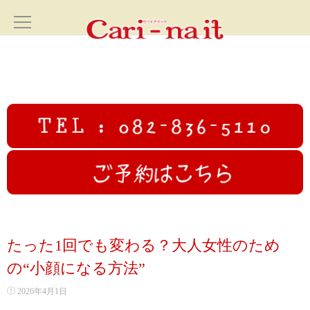
ホーム
HOME
サロン案内
SALON
フェイシャル
FACIAL
カリイナイットオリジナルフルコース
たった1回でも変わる？大人女性のため
高圧ジェットフェイシャル
の“小顔になる方法”
2026年4月1日
初回限定むくみ撃退小顔コース70分✨広島小顔美人