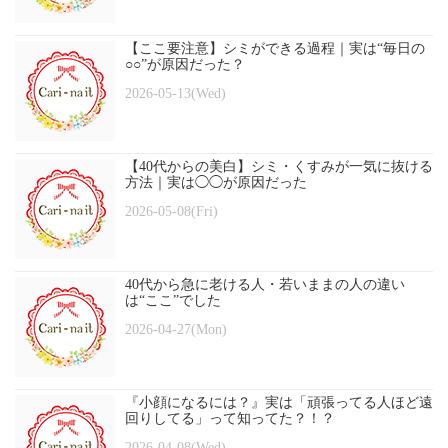
【ここ要注意】シミができる過程｜実は“毎日の
○○”が原因だった？
2026-05-13(Wed)
【40代からの美白】シミ・くすみが一気に抜ける
方法｜実は◯◯が原因だった
2026-05-08(Fri)
40代から急に老ける人・若いままの人の違い
は“ここ”でした
2026-04-27(Mon)
『小顔になるには？』実は「頑張ってる人ほど遠
回りしてる」って知ってた？！？
2026-04-08(Wed)