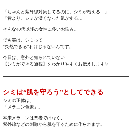
「ちゃんと紫外線対策してるのに、シミが増える…」
初回限定 ヒト幹細胞導入若返りジェットコース70分✨広島若返
り美人
「昔より、シミが濃くなった気がする…」
そんな40代以降の女性に多いお悩み。
初回限定 日焼け対策シミケアジェットコース70分
でも実は、シミって
“突然できる”わけじゃないんです。
腸活
BODY
今日は、意外と知られていない
【シミができる過程】をわかりやすくお伝えします✨
メイク
MAKE
初回限定 メイクレッスン30分✨広島メイク教室
シミは“肌を守ろう”としてできる
シミの正体は、
LINEでご予約
「メラニン色素」。
LINE
本来メラニンは悪者ではなく、
紫外線などの刺激から肌を守るために作られます。
お問い合わせ