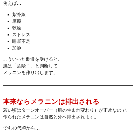
例えば…
CONTACT
紫外線
摩擦
乾燥
ストレス
睡眠不足
加齢
こういった刺激を受けると、
肌は「危険！」と判断して
メラニンを作り出します。
本来ならメラニンは排出される
若い頃はターンオーバー（肌の生まれ変わり）が正常なので、
作られたメラニンは自然と外へ排出されます。
でも40代頃から…