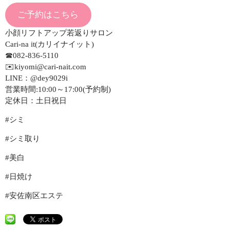
ご予約はこちら
小顔リフトアップ若返りサロン
Cari-na it(カリイナイット)
☎082-836-5110
✉️kiyomi@cari-nait.com
LINE：@dey9029i
営業時間:10:00～17:00(予約制)
定休日：土日祝日
#シミ
#シミ取り
#美白
#日焼け
#安佐南区エステ