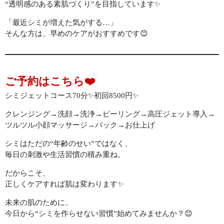
“透明感のある素肌づくり”を目指しています✨
「最近シミが増えた気がする…」
そんな方は、早めのケアがおすすめです😊
ご予約はこちら❤️
シミジェットコース70分✨初回8500円✨
クレンジング→洗顔→洗浄→ピーリング→高圧ジェット導入→
ツルツル小顔マッサージ→パック→お仕上げ
シミはただの“年齢のせい”ではなく、
毎日の刺激や生活習慣の積み重ね。
だからこそ、
正しくケアすれば肌は変わります✨
未来の肌のために、
今日から“シミを作らせない習慣”始めてみませんか？😊