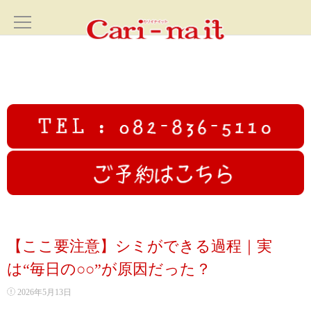
ホーム
HOME
サロン案内
SALON
フェイシャル
FACIAL
カリイナイットオリジナルフルコース
【ここ要注意】シミができる過程｜実
高圧ジェットフェイシャル
は“毎日の○○”が原因だった？
2026年5月13日
初回限定むくみ撃退小顔コース70分✨広島小顔美人