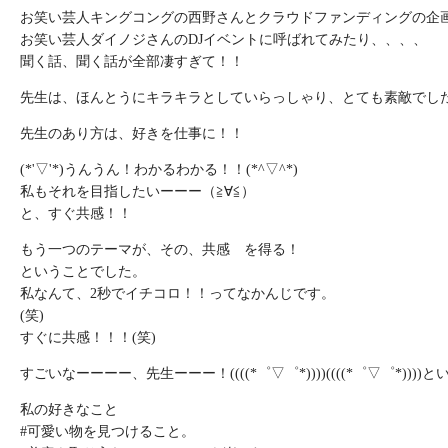
お笑い芸人キングコングの西野さんとクラウドファンディングの企
お笑い芸人ダイノジさんのDJイベントに呼ばれてみたり、、、、
聞く話、聞く話が全部凄すぎて！！
先生は、ほんとうにキラキラとしていらっしゃり、とても素敵でし
先生のあり方は、好きを仕事に！！
(*'▽'*)うんうん！わかるわかる！！(*^▽^*)
私もそれを目指したいーーー（≧∀≦）
と、すぐ共感！！
もう一つのテーマが、その、共感 を得る！
ということでした。
私なんて、2秒でイチコロ！！ってなかんじです。
(笑)
すぐに共感！！！(笑)
すごいなーーーー、先生ーーー！((((*゜▽゜*))))((((*゜▽゜*))))
私の好きなこと
#可愛い物を見つけること。