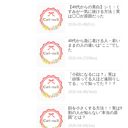
【40代からの美白】シミ・く
すみが一気に抜ける方法｜実
は◯◯が原因だった
2026-05-08(Fri)
40代から急に老ける人・若い
ままの人の違いは“ここ”でし
た
2026-04-27(Mon)
『小顔になるには？』実は
「頑張ってる人ほど遠回りし
てる」って知ってた？！？
2026-04-08(Wed)
顔を小さくする方法！！実は9
割の人が知らない“本当の原
因”とは？
2026-04-04(Sat)