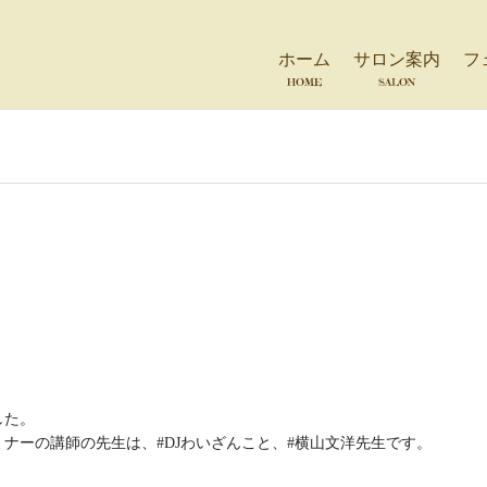
ホーム
サロン案内
フ
HOME
SALON
した。
ナーの講師の先生は、#DJわいざんこと、#横山文洋先生です。