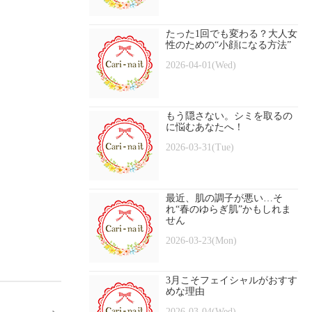
たった1回でも変わる？大人女
性のための“小顔になる方法”
2026-04-01(Wed)
もう隠さない。シミを取るの
に悩むあなたへ！
2026-03-31(Tue)
最近、肌の調子が悪い…そ
れ“春のゆらぎ肌”かもしれま
せん
2026-03-23(Mon)
3月こそフェイシャルがおすす
めな理由
2026-03-04(Wed)