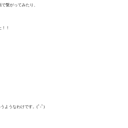
画で繋がってみたり、
た！！
というようなわけです。(ﾟ-ﾟ)