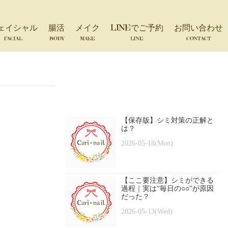
ェイシャル
腸活
メイク
LINEでご予約
お問い合わせ
FACIAL
BODY
MAKE
LINE
CONTACT
【保存版】シミ対策の正解と
は？
2026-05-18(Mon)
【ここ要注意】シミができる
過程｜実は“毎日の○○”が原因
だった？
2026-05-13(Wed)