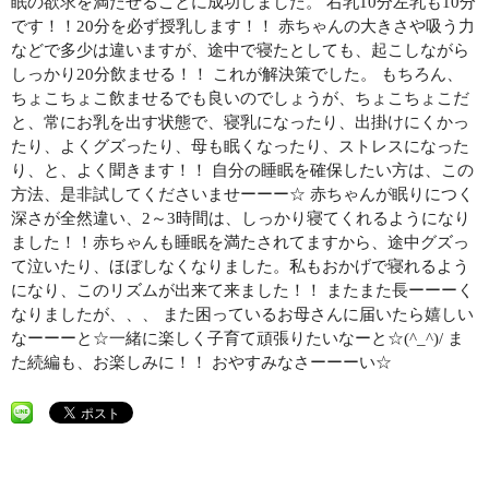
眠の欲求を満たせることに成功しました。 右乳10分左乳も10分
です！！20分を必ず授乳します！！ 赤ちゃんの大きさや吸う力
などで多少は違いますが、途中で寝たとしても、起こしながら
しっかり20分飲ませる！！ これが解決策でした。 もちろん、
ちょこちょこ飲ませるでも良いのでしょうが、ちょこちょこだ
と、常にお乳を出す状態で、寝乳になったり、出掛けにくかっ
たり、よくグズったり、母も眠くなったり、ストレスになった
り、と、よく聞きます！！ 自分の睡眠を確保したい方は、この
方法、是非試してくださいませーーー☆ 赤ちゃんが眠りにつく
深さが全然違い、2～3時間は、しっかり寝てくれるようになり
ました！！赤ちゃんも睡眠を満たされてますから、途中グズっ
て泣いたり、ほぼしなくなりました。私もおかげで寝れるよう
になり、このリズムが出来て来ました！！ またまた長ーーーく
なりましたが、、、 また困っているお母さんに届いたら嬉しい
なーーーと☆一緒に楽しく子育て頑張りたいなーと☆(^_^)/ ま
た続編も、お楽しみに！！ おやすみなさーーーい☆