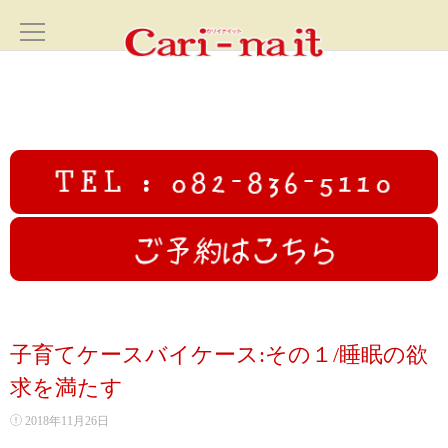
ホーム
HOME
サロン案内
SALON
フェイシャル
FACIAL
カリイナイットオリジナルフルコース
子育てケースバイケース:その１/睡眠の欲
高圧ジェットフェイシャル
求を満たす
2018年11月26日
初回限定むくみ撃退小顔コース70分✨広島小顔美人