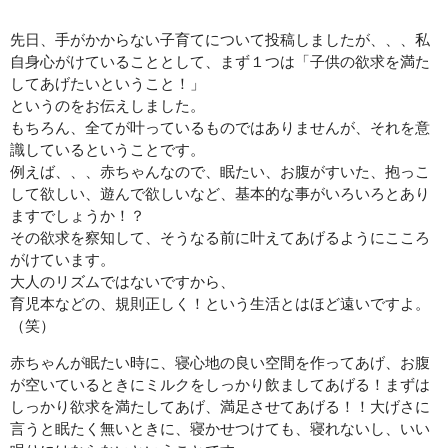
先日、手がかからない子育てについて投稿しましたが、、、私
初回限定 ヒト幹細胞導入若返りジェットコース70分✨広島若返
り美人
自身心がけていることとして、まず１つは「子供の欲求を満た
してあげたいということ！」
というのをお伝えしました。
初回限定 日焼け対策シミケアジェットコース70分
もちろん、全てが叶っているものではありませんが、それを意
識しているということです。
腸活
例えば、、、赤ちゃんなので、眠たい、お腹がすいた、抱っこ
BODY
して欲しい、遊んで欲しいなど、基本的な事がいろいろとあり
ますでしょうか！？
その欲求を察知して、そうなる前に叶えてあげるようにこころ
メイク
がけています。
MAKE
大人のリズムではないですから、
育児本などの、規則正しく！という生活とはほど遠いですよ。
初回限定 メイクレッスン30分✨広島メイク教室
（笑）
LINEでご予約
赤ちゃんが眠たい時に、寝心地の良い空間を作ってあげ、お腹
LINE
が空いているときにミルクをしっかり飲ましてあげる！まずは
しっかり欲求を満たしてあげ、満足させてあげる！！大げさに
言うと眠たく無いときに、寝かせつけても、寝れないし、いい
お問い合わせ