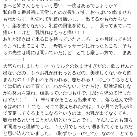
きっと皆さんもそういう思い、一度はあるでしょうか？！
私自身１番最初に苦労したのが授乳です。おっぱいの飲ませ方
もわからず、乳切れで乳首は痛いし、、出てるかもわからな
い。薬を塗りながら、乳首の回復を待ち、、、張ってきていて
痛い！！けど、乳切れはもっと痛い！！
お乳が湧き出て来る日を待っていたところ、１か月経っても思
うように出てこずで、、母乳マッサージに行ったところ、そち
らの先生は噂には聞いていたけど、とても厳しい方で、、まあ
ーーーー！
大怒られしました！(>_<) ミルクの飲ませすぎだの、飲ませんと
出ないだの、もうお乳が終わっとるだの、美味しくないから飲
まんだの！！言われる言われる、怒られる！！(>_<) こちらとし
ては初めての子育てで、わからないことだらけ、朝晩逆転しな
がら努力を重ね、頑張っていたつもりで、助けを求めて行った
はずが（゜－゜） 寄りすがることも出来ずで、、落ち込んで帰
るはめに！！ でも、そこで教えられたのは、１か月でお乳が出
て安定してくるようになるというのは、お乳が出てなくても、
吸わせるということが大切ということです。 そんなことも知ら
ず間違った理解でした。 １か月でしっかり湧き出てくるものだ
と思い込んでいました。（恥ずかしー(*^_^*)） なので、とても