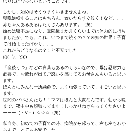
眠りにはならないということです。
CONTACT
しかし、始めはそううまくいきませんよね。
朝晩逆転することはもちろん、置いたらすぐ泣く！など、、、
赤ちゃんあるあるはたくさんあります。（笑）
始めは寝不足になり、退院後１か月くらいまでは体力的に持ち
ましたが、でも、これ、いつまで続くの？？未知の世界！子育
ては始まったばかり。。。
これからどうなるの？！と不安でした
((((゜д゜;))))
「産後うつ」などの言葉もあるのくらいなので、母は忍耐力も
必要で、お疲れが出て戸惑いを感じてるお母さんもいると思い
ます。
ほんとにみんな一所懸命で、よく頑張っていて、すごいと思い
ます。
世間のパパさんたち！！ママはほんと大変なんです。朝から晩
まで、夜中中も頑張ってます！しっかりねぎらってくださいよ
ーーー（・∀・）☆☆☆（笑）
私自身、初めての子育ての時、病院から帰って、右も左もわか
らずで、とても不安でした。