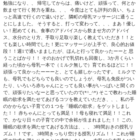
勉強になり、、 帰宅してからは、痛いけど、頑張って、何とか
飲ませて行く努力を重ね、、、 今度はとても評判の良い、ちょ
っと高速で行くので遠いけど、隣町の母乳マッサージに通うこ
とにしました。 そうすると、打って変わって、、、まあ！優し
い！慰めてくれ、食事のアドバイスから飲ませ方のアドバイ
ス、水分のとり方、手取り足取り楽しく教えていただき！！と
ても楽しい時間でした！更にマッサージが上手で、良心的お値
段！！週1で通いまましたが、ほんと行って良かったーーと 思
うことばかり！！ そのおかげで乳切れも回復し、3か月くらい
経った頃から母乳一本で（ミルク無しで）育てれるほどに！！
頑張って良かったーーーと、とても嬉しかったです。 ミルクで
も、母乳でもどちらでも良いのでしょうが、母乳も免疫がつい
たり、いろいろ赤ちゃんにとっても良い事がいっぱいと聞くの
で、頑張りたいなーと思っていたので(*^_^*) そこで教わった睡
眠の欲求を満たせてあげるコツを教えていただき、、、私の手
のかからない子育ての１つを「睡眠の欲求」をゲットしまし
た！！ 赤ちゃんにとっても満足！！母も寝れて満足！！これ
で、かなり日々の子育ての中で余裕が生まれました！！ この、
睡眠の欲求を満たせてあげる方法は、、、 3時間おきの授乳リ
ズム！！です。 3時間きっちり空ける授乳リズム！！ これが睡