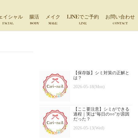
ェイシャル
腸活
メイク
LINEでご予約
お問い合わせ
FACIAL
BODY
MAKE
LINE
CONTACT
【保存版】シミ対策の正解と
は？
2026-05-18(Mon)
【ここ要注意】シミができる
過程｜実は“毎日の○○”が原因
だった？
2026-05-13(Wed)