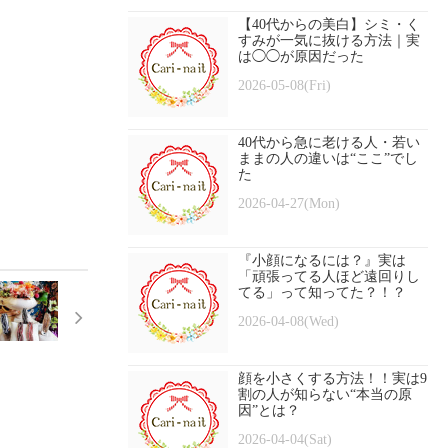
【40代からの美白】シミ・く
すみが一気に抜ける方法｜実
は◯◯が原因だった
2026-05-08(Fri)
40代から急に老ける人・若い
ままの人の違いは“ここ”でし
た
2026-04-27(Mon)
『小顔になるには？』実は
「頑張ってる人ほど遠回りし
てる」って知ってた？！？
2026-04-08(Wed)
顔を小さくする方法！！実は9
割の人が知らない“本当の原
因”とは？
2026-04-04(Sat)