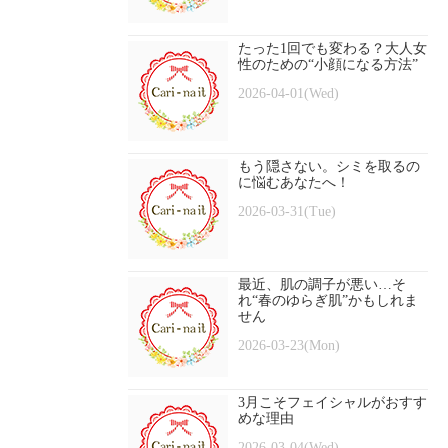
たった1回でも変わる？大人女
性のための“小顔になる方法”
2026-04-01(Wed)
もう隠さない。シミを取るの
に悩むあなたへ！
2026-03-31(Tue)
最近、肌の調子が悪い…そ
れ“春のゆらぎ肌”かもしれま
せん
2026-03-23(Mon)
3月こそフェイシャルがおすす
めな理由
2026-03-04(Wed)