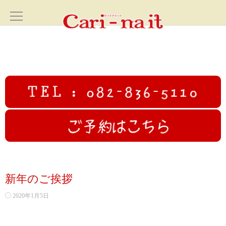
ホーム
HOME
サロン案内
SALON
フェイシャル
FACIAL
カリイナイットオリジナルフルコース
新年のご挨拶
高圧ジェットフェイシャル
2020年1月5日
初回限定むくみ撃退小顔コース70分✨広島小顔美人