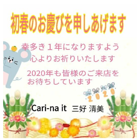
初回限定 ヒト幹細胞導入若返りジェットコース70分✨広島若返
り美人
初回限定 日焼け対策シミケアジェットコース70分
腸活
BODY
メイク
MAKE
初回限定 メイクレッスン30分✨広島メイク教室
LINEでご予約
LINE
お問い合わせ