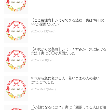
【ここ要注意】シミができる過程｜実は“毎日の
○○”が原因だった？
2026-05-13(Wed)
【40代からの美白】シミ・くすみが一気に抜ける
方法｜実は◯◯が原因だった
2026-05-08(Fri)
40代から急に老ける人・若いままの人の違い
は“ここ”でした
2026-04-27(Mon)
『小顔になるには？』実は「頑張ってる人ほど遠