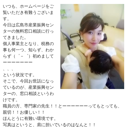
いつも、ホームページをご
初回限定 ヒト幹細胞導入若返りジェットコース70分✨広島若返
覧いただき有難うございま
り美人
す。
今日は広島市産業振興セン
ターの無料窓口相談に行っ
初回限定 日焼け対策シミケアジェットコース70分
てきました。
個人事業主となり、税務の
腸活
事も何一つ、知らず、わか
BODY
らず（゜－゜）初めまして
ーーーーーーー
、、、
メイク
という状況です。
MAKE
そこで、今回お世話になっ
初回限定 メイクレッスン30分✨広島メイク教室
ているのが、産業振興セン
ターの、窓口相談というわ
けです。
LINEでご予約
職員の方、専門家の先生！！とーーーーーーってもとっても、
LINE
親切！！お優しい！！
ほんとうに有難い環境です。
お問い合わせ
写真はというと、肩に担いでいるのはなんと！！