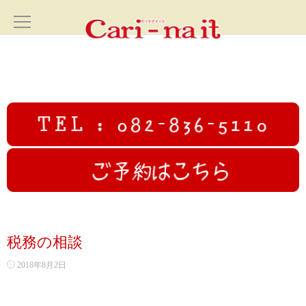
ホーム
HOME
サロン案内
SALON
フェイシャル
FACIAL
カリイナイットオリジナルフルコース
税務の相談
高圧ジェットフェイシャル
2018年8月2日
初回限定むくみ撃退小顔コース70分✨広島小顔美人