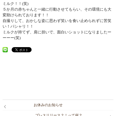
CONTACT
ミルク！！(笑)
５か月の赤ちゃんと一緒に行動させてもらい、その環境にも大
変助けられております！！
自撮りして、おかしな姿に思わず笑いを食い止められずに苦笑
い！パシャリ！！
ミルクが持てず、肩に担いで、面白いショットになりましたー
ーーー(笑)
お休みのお知らせ
プレスリリース？！って何？