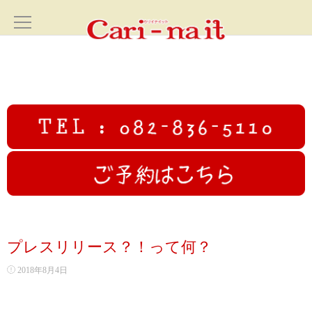
ホーム
HOME
サロン案内
SALON
フェイシャル
FACIAL
カリイナイットオリジナルフルコース
プレスリリース？！って何？
高圧ジェットフェイシャル
2018年8月4日
初回限定むくみ撃退小顔コース70分✨広島小顔美人