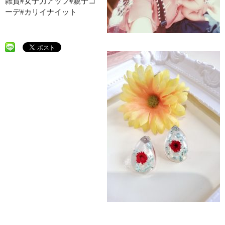
雑貨#女子力アップ#親子コ
ーデ#カリイナイット