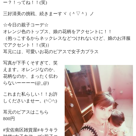
ー？！ってね！！(笑)
三好清美の挑戦、続きまーすヾ（＾▽＾）ノ
☆今日の親子コーデ☆
オレンジ色のトップス、娘の花柄をアクセントに！！
（抱っこするからネックレスなどつけれないけど、娘のお洋服
でアクセント！！(笑)）
耳元には、可愛いお花のピアスで女子力プラス
写真が下手くそすぎて、笑
えます。オレンジなのか、
花柄なのか、まったく伝わ
らないーーーー(@_@)
これまた私らしい！！お許
しくださいませー。(^◇^;)
耳元のピアスはこちら
800円
#安佐南区雑貨屋#キラキラ