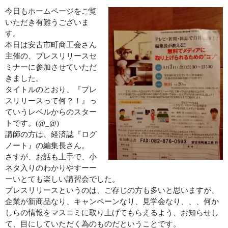
今日もホームページをご覧
初回限定 ヒト幹細胞導入若返りジェットコース70分✨広島若返
いただき有難うございま
り美人
す。
本日は安古市町商工会さん
主催の、プレスリリースセ
初回限定 日焼け対策シミケアジェットコース70分
ミナーに参加させていただ
きました。
腸活
タイトルのとおり、『プレ
BODY
スリリースって何？！』っ
ていうレベルからのスター
トです。(@_@)
メイク
講師の方は、経済誌『ログ
MAKE
ノート』の編集長さん。
初回限定 メイクレッスン30分✨広島メイク教室
さすが、お話も上手で、小
ネタ入りのわかりやすーー
ーいとても楽しい講習会でした。
LINEでご予約
プレスリリースというのは、ご存じの方も多いと思いますが、
LINE
企業が新商品なり、キャンペーンなり、見学会なり、、、何か
しらの情報をマスコミに取り上げてもらえるよう、お知らせし
お問い合わせ
て、目にしていただく為のものだということです。