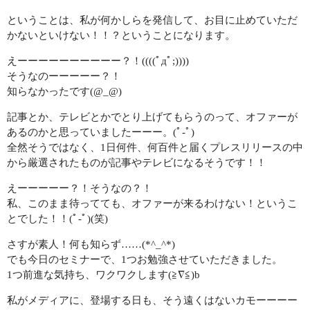
CONTACT
ということは、私が何かしらを発信して、お目に止めていただ
かないといけない！！？ということになります。
えーーーーーーーーーー？！((((ﾟдﾟ;))))
そうなのーーーーー？！
知らなかったです(@_@)
記事とか、テレビとかでとり上げてもらうのって、オファーが
あるのかと思っていましたーーー。(ﾟ-ﾟ)
全然そうではなく、1日何件、何百件と届くプレスリリースの中
から厳選されたものが記事やテレビになるそうです！！
えーーーーー？！そうなの？！
私、このまま待ってても、オファーが来るわけない！というこ
とでした！！(ﾟ-ﾟ)(笑)
さすが素人！何も知らず……(*^_^*)
でも今日のセミナーで、1つお勉強させていただきました。
1つ前進な気持ち、ワクワクします(≧∇≦)b
私がメディアに、登場する日も、そう遠くはないカモーーーー