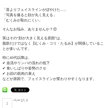
「昔よりフェイスラインがぼやけた…」
初回限定 ヒト幹細胞導入若返りジェットコース70分✨広島若返
り美人
「写真を撮ると顔が丸く見える」
「むくみが取れにくい」
初回限定 日焼け対策シミケアジェットコース70分
そんなお悩み、ありませんか？😊
実はその“顔が大きく見える原因”は、
腸活
脂肪だけではなく【むくみ・コリ・たるみ】が関係しているこ
BODY
とが多いんです。
特に40代以降は、
メイク
✔︎ 血流やリンパの流れの低下
MAKE
✔︎ 食いしばりや姿勢のクセ
初回限定 メイクレッスン30分✨広島メイク教室
✔︎ お顔の筋肉の衰え
などが原因で、フェイスラインが変わりやすくなります。
LINEでご予約
LINE
ページ:
1
2
お問い合わせ