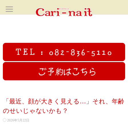
ホーム
HOME
サロン案内
SALON
フェイシャル
FACIAL
カリイナイットオリジナルフルコース
「最近、顔が大きく見える…」それ、年齢
高圧ジェットフェイシャル
のせいじゃないかも？
2026年5月22日
初回限定むくみ撃退小顔コース70分✨広島小顔美人