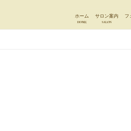
ホーム
サロン案内
フ
HOME
SALON
。