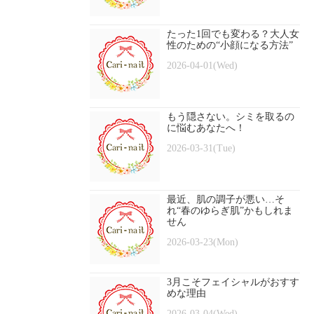
たった1回でも変わる？大人女
性のための“小顔になる方法”
2026-04-01(Wed)
もう隠さない。シミを取るの
に悩むあなたへ！
2026-03-31(Tue)
最近、肌の調子が悪い…そ
れ“春のゆらぎ肌”かもしれま
せん
2026-03-23(Mon)
3月こそフェイシャルがおすす
めな理由
2026-03-04(Wed)