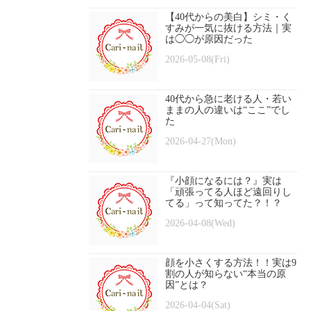
【40代からの美白】シミ・く
すみが一気に抜ける方法｜実
は◯◯が原因だった
2026-05-08(Fri)
40代から急に老ける人・若い
ままの人の違いは“ここ”でし
た
2026-04-27(Mon)
『小顔になるには？』実は
「頑張ってる人ほど遠回りし
てる」って知ってた？！？
2026-04-08(Wed)
顔を小さくする方法！！実は9
割の人が知らない“本当の原
因”とは？
2026-04-04(Sat)