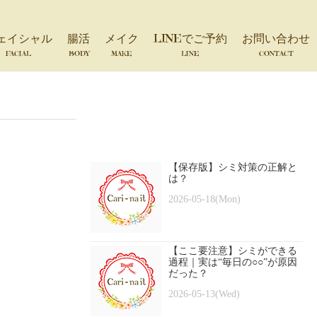
ェイシャル
腸活
メイク
LINEでご予約
お問い合わせ
FACIAL
BODY
MAKE
LINE
CONTACT
【保存版】シミ対策の正解と
は？
2026-05-18(Mon)
【ここ要注意】シミができる
過程｜実は“毎日の○○”が原因
だった？
2026-05-13(Wed)