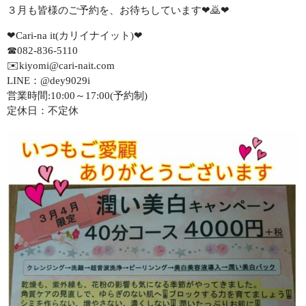
CONTACT
３月も皆様のご予約を、お待ちしています❤🙇❤
❤Cari-na it(カリイナイット)❤
☎082-836-5110
✉️kiyomi@cari-nait.com
LINE：@dey9029i
営業時間:10:00～17:00(予約制)
定休日：不定休