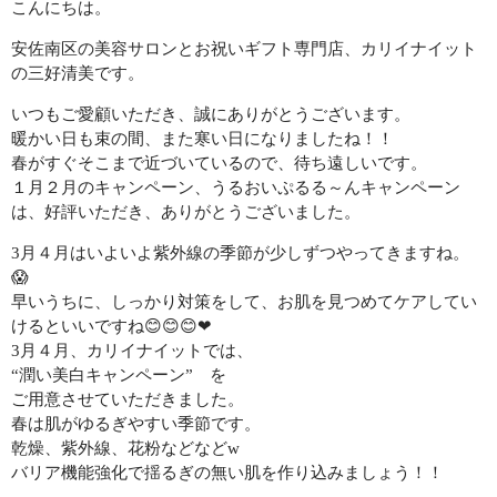
こんにちは。
初回限定 ヒト幹細胞導入若返りジェットコース70分✨広島若返
安佐南区の美容サロンとお祝いギフト専門店、カリイナイット
り美人
の三好清美です。
いつもご愛顧いただき、誠にありがとうございます。
初回限定 日焼け対策シミケアジェットコース70分
暖かい日も束の間、また寒い日になりましたね！！
春がすぐそこまで近づいているので、待ち遠しいです。
腸活
１月２月のキャンペーン、うるおいぷるる～んキャンペーン
は、好評いただき、ありがとうございました。
BODY
3月４月はいよいよ紫外線の季節が少しずつやってきますね。
メイク
😱
MAKE
早いうちに、しっかり対策をして、お肌を見つめてケアしてい
けるといいですね😊😊😊❤
初回限定 メイクレッスン30分✨広島メイク教室
3月４月、カリイナイットでは、
“潤い美白キャンペーン” を
LINEでご予約
ご用意させていただきました。
LINE
春は肌がゆるぎやすい季節です。
乾燥、紫外線、花粉などなどw
バリア機能強化で揺るぎの無い肌を作り込みましょう！！
お問い合わせ