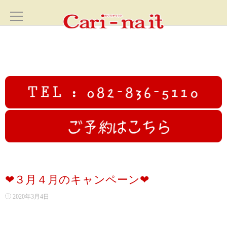
ホーム
HOME
サロン案内
SALON
フェイシャル
FACIAL
カリイナイットオリジナルフルコース
❤３月４月のキャンペーン❤
高圧ジェットフェイシャル
2020年3月4日
初回限定むくみ撃退小顔コース70分✨広島小顔美人