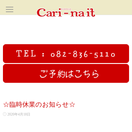
ホーム
HOME
サロン案内
SALON
フェイシャル
FACIAL
カリイナイットオリジナルフルコース
☆臨時休業のお知らせ☆
高圧ジェットフェイシャル
2020年4月18日
初回限定むくみ撃退小顔コース70分✨広島小顔美人