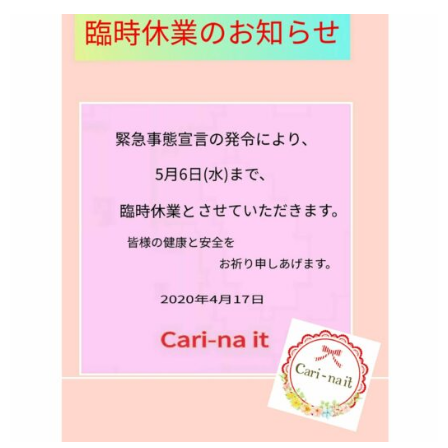
初回限定 ヒト幹細胞導入若返りジェットコース70分✨広島若返
り美人
初回限定 日焼け対策シミケアジェットコース70分
腸活
BODY
メイク
MAKE
初回限定 メイクレッスン30分✨広島メイク教室
LINEでご予約
LINE
お問い合わせ